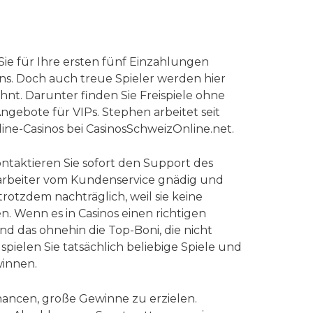
ie für Ihre ersten fünf Einzahlungen
s. Doch auch treue Spieler werden hier
nt. Darunter finden Sie Freispiele ohne
gebote für VIPs. Stephen arbeitet seit
line-Casinos bei CasinosSchweizOnline.net.
ontaktieren Sie sofort den Support des
tarbeiter vom Kundenservice gnädig und
rotzdem nachträglich, weil sie keine
 Wenn es in Casinos einen richtigen
nd das ohnehin die Top-Boni, die nicht
pielen Sie tatsächlich beliebige Spiele und
innen.
hancen, große Gewinne zu erzielen.