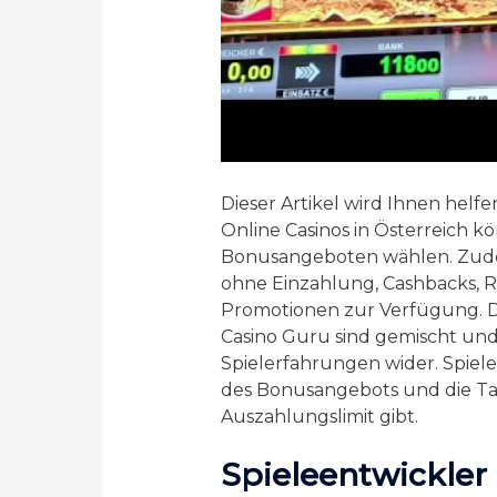
Dieser Artikel wird Ihnen helfen
Online Casinos in Österreich k
Bonusangeboten wählen. Zude
ohne Einzahlung, Cashbacks, 
Promotionen zur Verfügung. D
Casino Guru sind gemischt und 
Spielerfahrungen wider. Spiele
des Bonusangebots und die Tat
Auszahlungslimit gibt.
Spieleentwickler