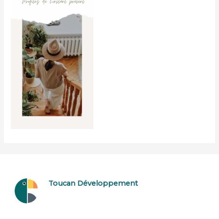
Toucan Développement