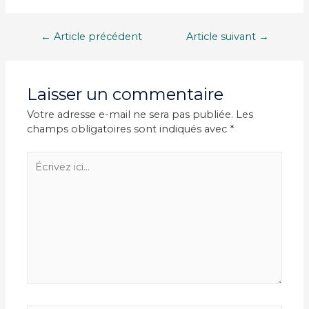
Navigation
←
Article précédent
Article suivant
→
de
l’article
Laisser un commentaire
Votre adresse e-mail ne sera pas publiée.
Les
champs obligatoires sont indiqués avec
*
Écrivez
ici…