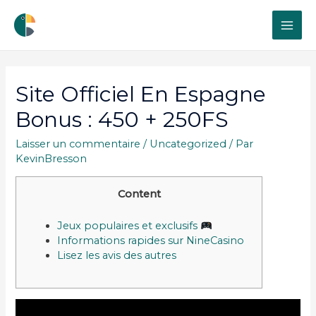
MAI
ME
Site Officiel En Espagne
Bonus : 450 + 250FS
Laisser un commentaire
/
Uncategorized
/ Par
KevinBresson
Content
Jeux populaires et exclusifs
Informations rapides sur NineCasino
Lisez les avis des autres