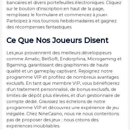
bancaires et divers portefeuilles électroniques. Cliquez
sur le bouton d’inscription en haut de la page,
remplissez le formulaire et commencez à jouer.
Participez à nos tournois hebdomadaires et gagnez
des récompenses fantastiques.
Ce Que Nos Joueurs Disent
Les jeux proviennent des meilleurs développeurs
comme Amatic, BetSoft, Endorphina, Microgaming et
Bgaming, garantissant des graphismes de haute
qualité et un gameplay captivant. Rejoignez notre
programme VIP et profitez de nombreux avantages
exclusifs. En tant que membre VIP, vous bénéficierez
d’un traitement personnalisé, de bonus exclusifs, de
limites de dépôt plus élevées, et d’un gestionnaire de
compte dédié. Gravissez les échelons de notre
programme VIP et découvrez une expérience de jeu
inégalée. Chez NineCasino, nous ne nous contentons
pas de proposer des jeux ; nous créons des
expériences inoubliables.