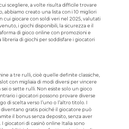
ui scegliere, a volte risulta difficile trovare
, abbiamo creato una lista con i 10 migliori
 cui giocare con soldi veri nel 2025, valutati
nuto, i giochi disponibili, la sicurezza e il
ttaforma di gioco online con promozioni e
libreria di giochi per soddisfare i giocatori
ne a tre rulli, cioè quelle definite classiche,
slot con migliaia di modi diversi per vincere
 sei o sette rulli. Non esiste solo un gioco
ntrario i giocatori possono provare diverse
 di scelta verso l’uno o l’altro titolo. I
 diventano gratis poiché il giocatore può
ramite il bonus senza deposito, senza aver
I giocatori di casinò online Italia sono