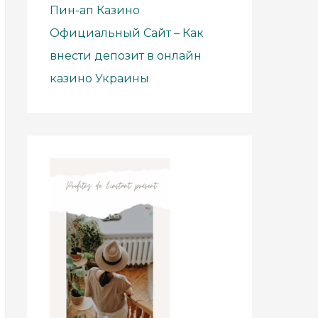
Пин-ап Казино
Официальный Сайт – Как
внести депозит в онлайн
казино Украины