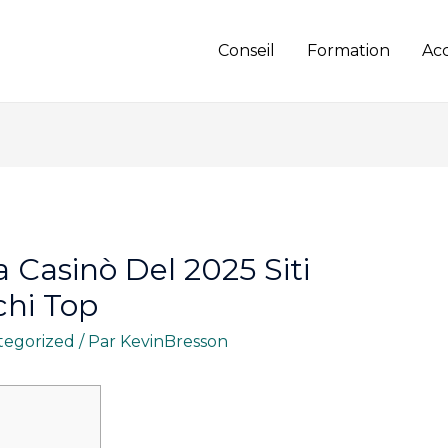
Conseil
Formation
Ac
a Casinò Del 2025 Siti
ochi Top
tegorized
/ Par
KevinBresson