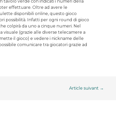
n tavolo verde con indicati i numeri della
oter effettuare. Oltre ad avere le
oulette disponibili online, questo gioco
 possibilità. Infatti per ogni round di gioco
he colpirà da uno a cinque numeri. Nel
la visuale (grazie alle diverse telecamere a
smette il gioco) e vedere i nickname delle
possibile comunicare tra giocatori grazie ad
Article suivant
→