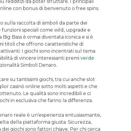
 redditizi da poter sfruttare. I principali
online con bonus di benvenuto o free spins.
 sulla raccolta di simboli da parte dei
e funzioni speciali come wild, upgrade e
ga Big Bass è ormai diventata iconica e si è
mi titoli che offrono caratteristiche di
tivanti. I giochi sono incentrati sul tema
ibilità di vincere interessanti premi
verde
nzionalità Simboli Denaro.
re su tantissimi giochi, tra cui anche slot
glior casinò online sotto molti aspetti e che
ttenuto. Le qualità sono incredibili e ci
chi in esclusiva che fanno la differenza.
denaro reale è un’esperienza entusiasmante,
elta della piattaforma giusta. Sicurezza,
 dei giochi sono fattori chiave. Per chi cerca