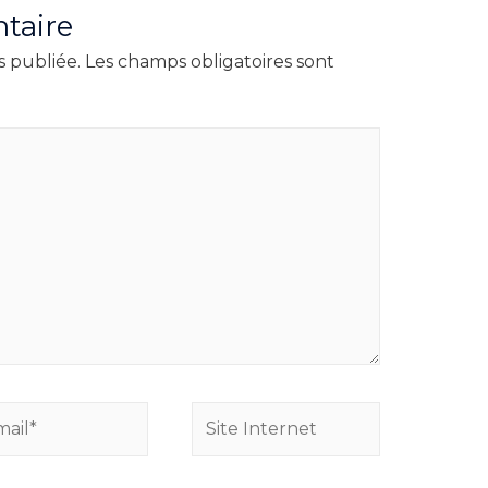
taire
s publiée.
Les champs obligatoires sont
Site
*
Internet