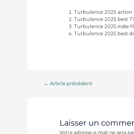
Turbulence 2025 action 
Turbulence 2025 best TV
Turbulence 2025 indie fi
Turbulence 2025 best d
Navigation
←
Article précédent
de
l’article
Laisser un commen
Votre adresse e-mail ne sera pa