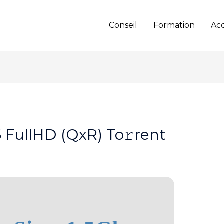
Conseil
Formation
Ac
 FullHD (QxR) To𝚛rent
e