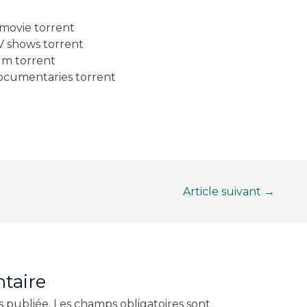
movie torrent
 shows torrent
lm torrent
ocumentaries torrent
Article suivant
→
taire
s publiée.
Les champs obligatoires sont