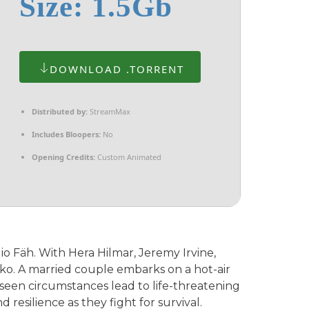
Size: 1.5Gb
DOWNLOAD .TORRENT
Distributed by:
StreamMax
Includes Bloopers:
No
Opening Credits:
Custom Animated
o Fäh. With Hera Hilmar, Jeremy Irvine,
o. A married couple embarks on a hot-air
een circumstances lead to life-threatening
d resilience as they fight for survival.