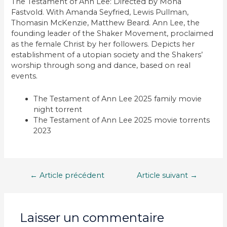
The Testament of Ann Lee: Directed by Mona
Fastvold. With Amanda Seyfried, Lewis Pullman,
Thomasin McKenzie, Matthew Beard. Ann Lee, the
founding leader of the Shaker Movement, proclaimed
as the female Christ by her followers. Depicts her
establishment of a utopian society and the Shakers’
worship through song and dance, based on real
events.
The Testament of Ann Lee 2025 family movie
night torrent
The Testament of Ann Lee 2025 movie torrents
2023
Navigation
←
Article précédent
Article suivant
→
de
l’article
Laisser un commentaire