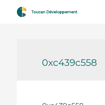
Toucan Développement
0xc439c558