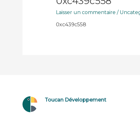
0xc439c558
Laisser un commentaire
/
Uncateg
0xc439c558
Toucan Développement