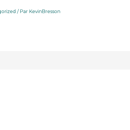
orized
/ Par
KevinBresson