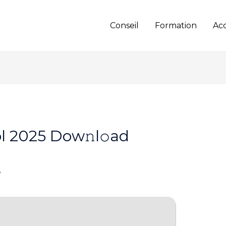
Conseil
Formation
Ac
 2025 Dow𝚗l𝚘ad
e