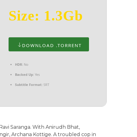
Size: 1.3Gb
DOWNLOAD .TORRENT
HDR:
No
Backed Up:
Yes
Subtitle Format:
SRT
Ravi Saranga. With Anirudh Bhat,
ir, Archana Kottige. A troubled cop in