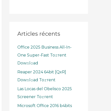
Articles récents
Office 2025 Business All-In-
One Super-Fast To𝚛rent
Dow𝚗l𝚘ad
Reaper 2024 64bit [QxR]
Dow𝚗l𝚘ad To𝚛rent
Las Locas del Obelisco 2025
Screener To𝚛rent
Microsoft Office 2016 b4bits