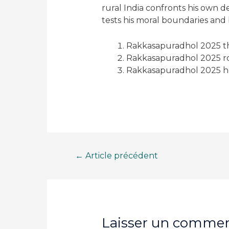
rural India confronts his own 
tests his moral boundaries and b
Rakkasapuradhol 2025 thr
Rakkasapuradhol 2025 ro
Rakkasapuradhol 2025 hor
Navigation
←
Article précédent
de
l’article
Laisser un commen