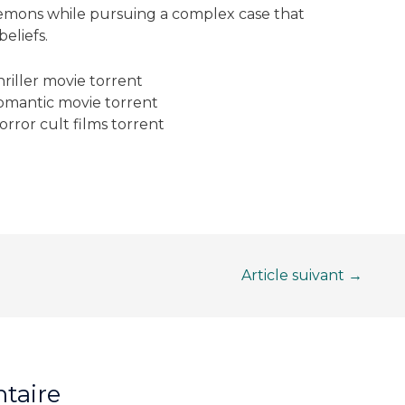
demons while pursuing a complex case that
eliefs.
iller movie torrent
mantic movie torrent
ror cult films torrent
Article suivant
→
taire