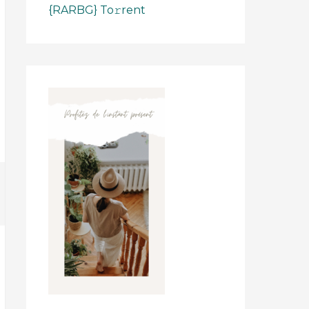
{RARBG} To𝚛rent