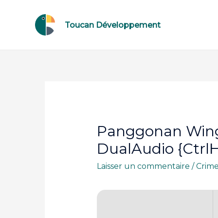
Toucan Développement
Panggonan Wingi
DualAudio {CtrlH
Laisser un commentaire
/
Crim