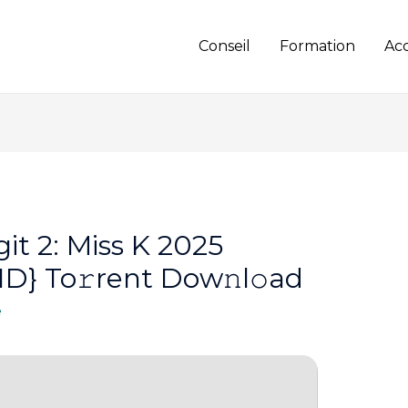
Conseil
Formation
Ac
t 2: Miss K 2025
D} To𝚛rent Dow𝚗l𝚘ad
e