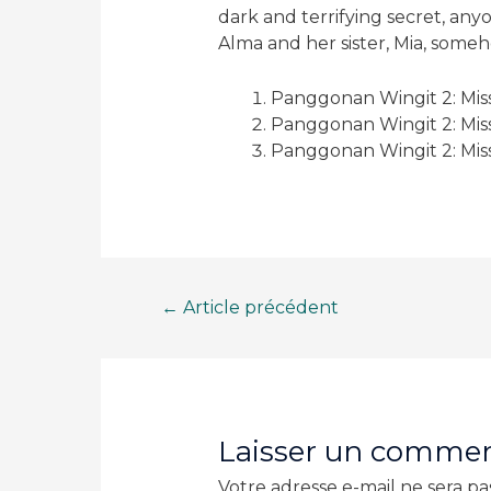
dark and terrifying secret, any
Alma and her sister, Mia, some
Panggonan Wingit 2: Mis
Panggonan Wingit 2: Mis
Panggonan Wingit 2: Miss
Navigation
←
Article précédent
de
l’article
Laisser un commen
Votre adresse e-mail ne sera pa