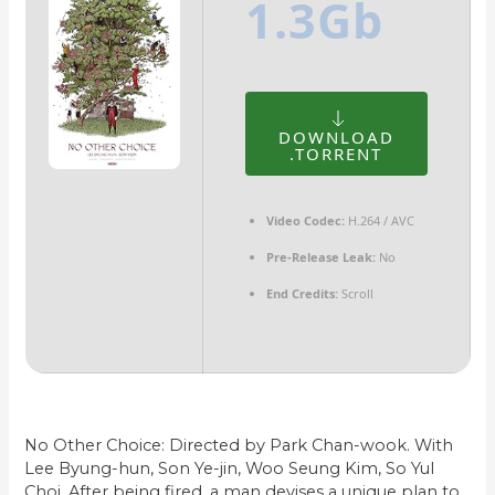
1.3Gb
DOWNLOAD
.TORRENT
Video Codec:
H.264 / AVC
Pre-Release Leak:
No
End Credits:
Scroll
No Other Choice: Directed by Park Chan-wook. With
Lee Byung-hun, Son Ye-jin, Woo Seung Kim, So Yul
Choi. After being fired, a man devises a unique plan to