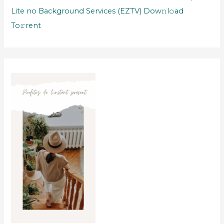
Lite no Background Services (EZTV) Dow𝚗l𝚘ad
To𝚛rent