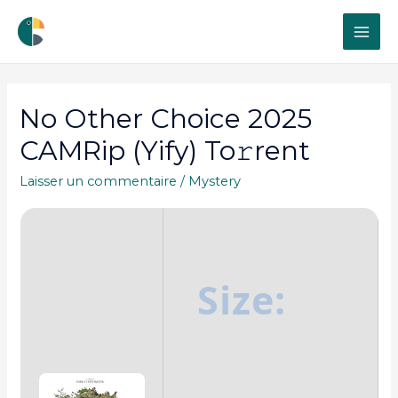
MAI
ME
No Other Choice 2025
CAMRip (Yify) To𝚛rent
Laisser un commentaire
/
Mystery
Size: