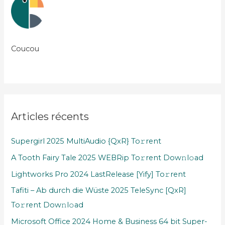
Coucou
Articles récents
Supergirl 2025 MultiAudio {QxR} To𝚛rent
A Tooth Fairy Tale 2025 WEBRip To𝚛rent Dow𝚗l𝚘ad
Lightworks Pro 2024 LastRelease [Yify] To𝚛rent
Tafiti – Ab durch die Wüste 2025 TeleSync [QxR]
To𝚛rent Dow𝚗l𝚘ad
Microsoft Office 2024 Home & Business 64 bit Super-