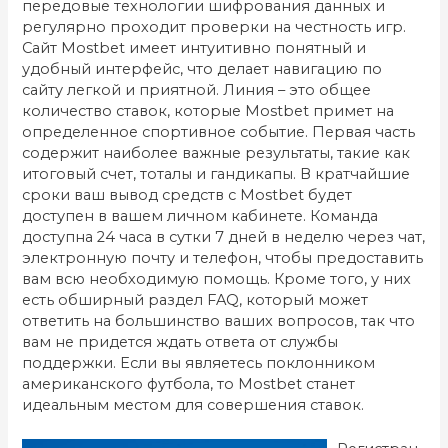
передовые технологии шифрования данных и
регулярно проходит проверки на честность игр.
Сайт Mostbet имеет интуитивно понятный и
удобный интерфейс, что делает навигацию по
сайту легкой и приятной. Линия – это общее
количество ставок, которые Mostbet примет на
определенное спортивное событие. Первая часть
содержит наиболее важные результаты, такие как
итоговый счет, тоталы и гандикапы. В кратчайшие
сроки ваш вывод средств с Mostbet будет
доступен в вашем личном кабинете. Команда
доступна 24 часа в сутки 7 дней в неделю через чат,
электронную почту и телефон, чтобы предоставить
вам всю необходимую помощь. Кроме того, у них
есть обширный раздел FAQ, который может
ответить на большинство ваших вопросов, так что
вам не придется ждать ответа от службы
поддержки. Если вы являетесь поклонником
американского футбола, то Mostbet станет
идеальным местом для совершения ставок.