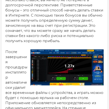
несколько ставок, вы ничего не потеряете в
долгосрочной перспективе. Приветственные
бонусы – это отличный способ начать делать ставки
в Интернете. С помощью таких бонусов вы обычно
можете получить определенную сумму денег,
зачисленную на ваш счет при регистрации. Это
означает, что вы можете сразу же начать делать
ставки без какого-либо риска и потенциально
получить хорошую прибыль.
После
завершени
я
процедуры
инсталлято
р
автоматиче
ски удалит
все временные файлы с устройства, а играть можно
будет с помощью ярлыка на рабочем столе.
Приложение обновляется непосредственно из
официального маркетплейса. На странице