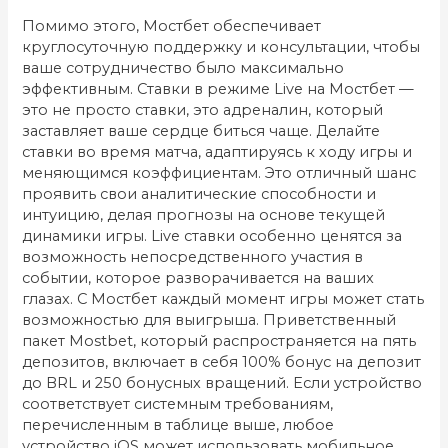
Помимо этого, Мостбет обеспечивает
круглосуточную поддержку и консультации, чтобы
ваше сотрудничество было максимально
эффективным. Ставки в режиме Live на Мостбет —
это не просто ставки, это адреналин, который
заставляет ваше сердце биться чаще. Делайте
ставки во время матча, адаптируясь к ходу игры и
меняющимся коэффициентам. Это отличный шанс
проявить свои аналитические способности и
интуицию, делая прогнозы на основе текущей
динамики игры. Live ставки особенно ценятся за
возможность непосредственного участия в
событии, которое разворачивается на ваших
глазах. С Мостбет каждый момент игры может стать
возможностью для выигрыша. Приветственный
пакет Mostbet, который распространяется на пять
депозитов, включает в себя 100% бонус на депозит
до BRL и 250 бонусных вращений. Если устройство
соответствует системным требованиям,
перечисленным в таблице выше, любое
устройство iOS может использовать мобильное