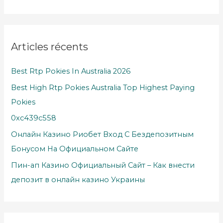
Articles récents
Best Rtp Pokies In Australia 2026
Best High Rtp Pokies Australia Top Highest Paying
Pokies
0xc439c558
Онлайн Казино Риобет Вход С Бездепозитным
Бонусом На Официальном Сайте
Пин-ап Казино Официальный Сайт – Как внести
депозит в онлайн казино Украины