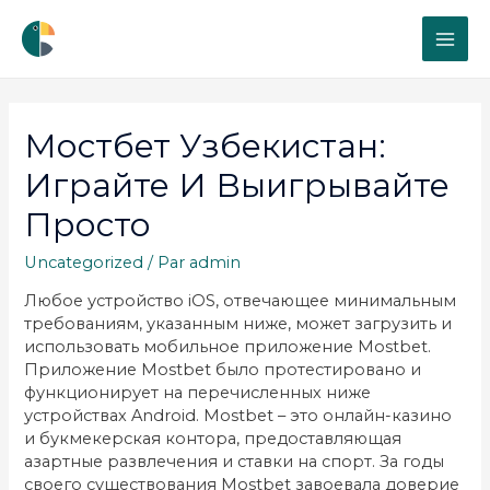
MAI
ME
Мостбет Узбекистан:
Играйте И Выигрывайте
Просто
Uncategorized
/ Par
admin
Любое устройство iOS, отвечающее минимальным
требованиям, указанным ниже, может загрузить и
использовать мобильное приложение Mostbet.
Приложение Mostbet было протестировано и
функционирует на перечисленных ниже
устройствах Android. Mostbet – это онлайн-казино
и букмекерская контора, предоставляющая
азартные развлечения и ставки на спорт. За годы
своего существования Mostbet завоевала доверие