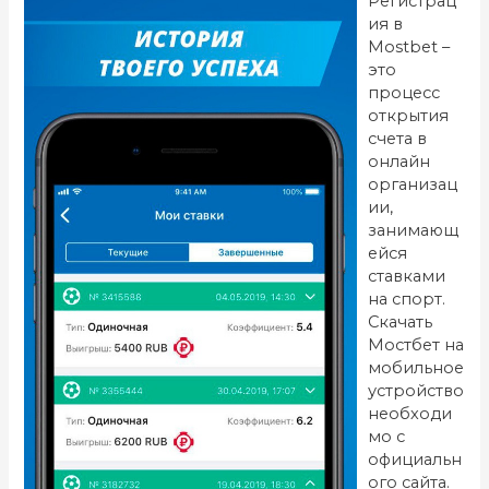
Регистрац
ия в
Mostbet –
это
процесс
открытия
счета в
онлайн
организац
ии,
занимающ
ейся
ставками
на спорт.
Скачать
Мостбет на
мобильное
устройство
необходи
мо с
официальн
ого сайта.