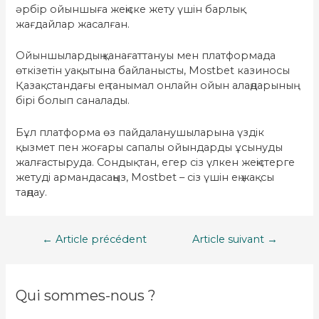
әрбір ойыншыға жеңіске жету үшін барлық
жағдайлар жасалған.
Ойыншылардың қанағаттануы мен платформада
өткізетін уақытына байланысты, Mostbet казиносы
Қазақстандағы ең танымал онлайн ойын алаңдарының
бірі болып саналады.
Бұл платформа өз пайдаланушыларына үздік
қызмет пен жоғары сапалы ойындарды ұсынуды
жалғастыруда. Сондықтан, егер сіз үлкен жеңістерге
жетуді армандасаңыз, Mostbet – сіз үшін ең жақсы
таңдау.
Navigation
←
Article précédent
Article suivant
→
de
l’article
Qui sommes-nous ?