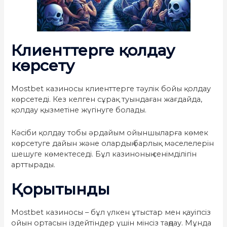
Клиенттерге қолдау
көрсету
Mostbet казиносы клиенттерге тәулік бойы қолдау
көрсетеді. Кез келген сұрақ туындаған жағдайда,
қолдау қызметіне жүгінуге болады.
Кәсіби қолдау тобы әрдайым ойыншыларға көмек
көрсетуге дайын және олардың барлық мәселелерін
шешуге көмектеседі. Бұл казиноның сенімділігін
арттырады.
Қорытынды
Mostbet казиносы – бұл үлкен ұтыстар мен қауіпсіз
ойын ортасын іздейтіндер үшін мінсіз таңдау. Мұнда