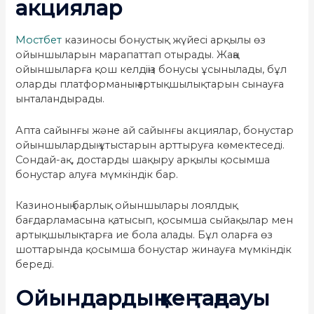
акциялар
Мостбет
казиносы бонустық жүйесі арқылы өз
ойыншыларын марапаттап отырады. Жаңа
ойыншыларға қош келдіңіз бонусы ұсынылады, бұл
оларды платформаның артықшылықтарын сынауға
ынталандырады.
Апта сайынғы және ай сайынғы акциялар, бонустар
ойыншылардың ұтыстарын арттыруға көмектеседі.
Сондай-ақ, достарды шақыру арқылы қосымша
бонустар алуға мүмкіндік бар.
Казиноның барлық ойыншылары лоялдық
бағдарламасына қатысып, қосымша сыйақылар мен
артықшылықтарға ие бола алады. Бұл оларға өз
шоттарында қосымша бонустар жинауға мүмкіндік
береді.
Ойындардың кең таңдауы