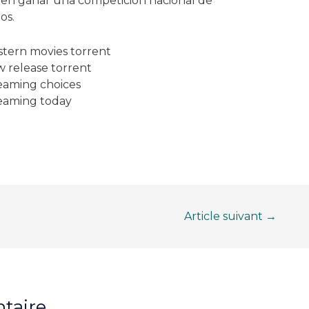
o en ganar una competición nacional de
os.
tern movies torrent
 release torrent
eaming choices
eaming today
Article suivant
→
taire