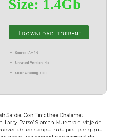
Size: 1.4Gb
DOWNLOAD .TORRENT
Source:
AMZN
Unrated Version:
No
Color Grading:
Cool
osh Safdie. Con Timothée Chalamet,
 Larry ‘Ratso’ Sloman. Muestra el viaje de
 convertido en campeón de ping pong que