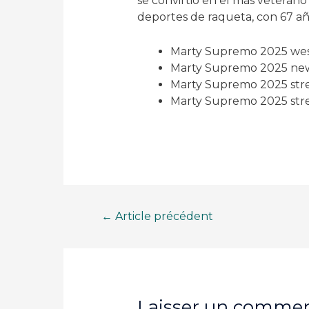
se convirtio en el más veteran
deportes de raqueta, con 67 añ
Marty Supremo 2025 wes
Marty Supremo 2025 new
Marty Supremo 2025 str
Marty Supremo 2025 str
Navigation
←
Article précédent
de
l’article
Laisser un commen