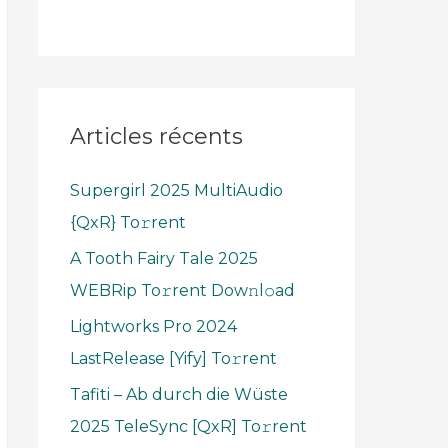
Articles récents
Supergirl 2025 MultiAudio
{QxR} To𝚛rent
A Tooth Fairy Tale 2025
WEBRip To𝚛rent Dow𝚗l𝚘ad
Lightworks Pro 2024
LastRelease [Yify] To𝚛rent
Tafiti – Ab durch die Wüste
2025 TeleSync [QxR] To𝚛rent