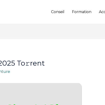
Conseil
Formation
Ac
025 To𝚛rent
nture