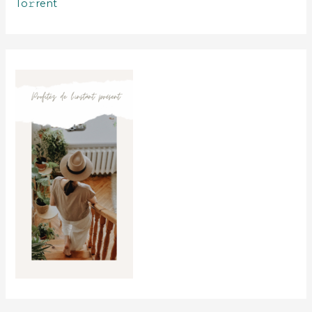
To𝚛rent