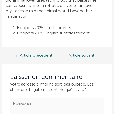
old animal lover uses technology that places her
consciousness into a robotic beaver to uncover
mysteries within the animal world beyond her
imagination.
Hoppers 2025 latest torrents
Hoppers 2025 English subtitles torrent
Navigation
←
Article précédent
Article suivant
→
de
l’article
Laisser un commentaire
Votre adresse e-mail ne sera pas publiée.
Les
champs obligatoires sont indiqués avec
*
Écrivez
ici…