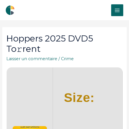
MAI
ME
Hoppers 2025 DVD5
To𝚛rent
Laisser un commentaire
/
Crime
Size: