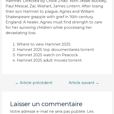
Hamnet: Directed by Chloé Zhao. With Jessie Buckley,
Paul Mescal, Zac Wishart, James Lintern. After losing
their son Hamnet to plague, Agnes and William
Shakespeare grapple with grief in 16th-century
England. A healer, Agnes must find strength to care
for her surviving children while processing her
devastating loss.
Where to view Hamnet 2025
Hamnet 2025 top documentaries torrent
Hamnet 2025 watch on Peacock
Hamnet 2025 adult movies torrent
Navigation
←
Article précédent
Article suivant
→
de
l’article
Laisser un commentaire
Votre adresse e-mail ne sera pas publiée.
Les