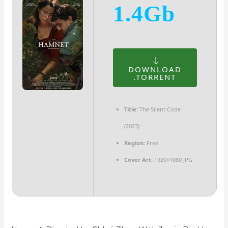
1.4Gb
DOWNLOAD
.TORRENT
Title:
The Silent Code
(2023)
Region:
Free
Cover Art:
1920×1080 JPG