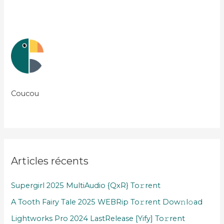
Coucou
Articles récents
Supergirl 2025 MultiAudio {QxR} To𝚛rent
A Tooth Fairy Tale 2025 WEBRip To𝚛rent Dow𝚗l𝚘ad
Lightworks Pro 2024 LastRelease [Yify] To𝚛rent