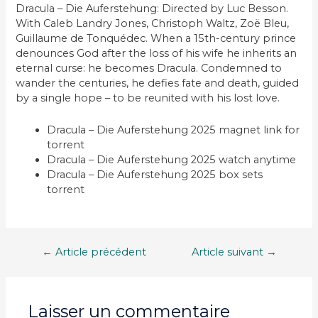
Dracula – Die Auferstehung: Directed by Luc Besson.
With Caleb Landry Jones, Christoph Waltz, Zoë Bleu,
Guillaume de Tonquédec. When a 15th-century prince
denounces God after the loss of his wife he inherits an
eternal curse: he becomes Dracula. Condemned to
wander the centuries, he defies fate and death, guided
by a single hope – to be reunited with his lost love.
Dracula – Die Auferstehung 2025 magnet link for
torrent
Dracula – Die Auferstehung 2025 watch anytime
Dracula – Die Auferstehung 2025 box sets
torrent
Navigation
←
Article précédent
Article suivant
→
de
l’article
Laisser un commentaire