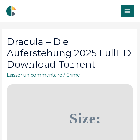
MAI
ME
Dracula – Die
Auferstehung 2025 FullHD
Dow𝚗l𝚘ad To𝚛rent
Laisser un commentaire
/
Crime
Size: