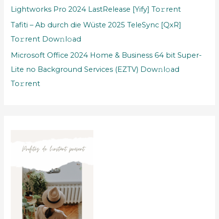
Lightworks Pro 2024 LastRelease [Yify] To𝚛rent
Tafiti – Ab durch die Wüste 2025 TeleSync [QxR]
To𝚛rent Dow𝚗l𝚘ad
Microsoft Office 2024 Home & Business 64 bit Super-
Lite no Background Services (EZTV) Dow𝚗l𝚘ad
To𝚛rent