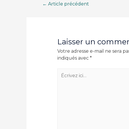
Navigation
←
Article précédent
de
l’article
Laisser un commen
Votre adresse e-mail ne sera pa
indiqués avec
*
Écrivez
ici…