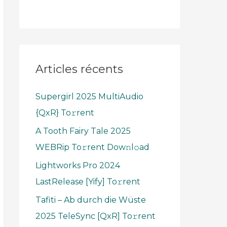
Articles récents
Supergirl 2025 MultiAudio
{QxR} To𝚛rent
A Tooth Fairy Tale 2025
WEBRip To𝚛rent Dow𝚗l𝚘ad
Lightworks Pro 2024
LastRelease [Yify] To𝚛rent
Tafiti – Ab durch die Wüste
2025 TeleSync [QxR] To𝚛rent