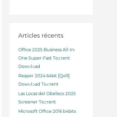
Articles récents
Office 2025 Business All-In-
One Super-Fast To𝚛rent
Dow𝚗l𝚘ad
Reaper 2024 64bit [QxR]
Dow𝚗l𝚘ad To𝚛rent
Las Locas del Obelisco 2025
Screener To𝚛rent
Microsoft Office 2016 b4bits