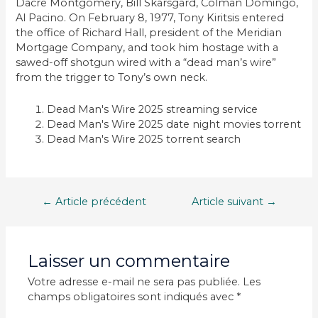
Dacre Montgomery, Bill Skarsgård, Colman Domingo,
Al Pacino. On February 8, 1977, Tony Kiritsis entered
the office of Richard Hall, president of the Meridian
Mortgage Company, and took him hostage with a
sawed-off shotgun wired with a “dead man’s wire”
from the trigger to Tony’s own neck.
Dead Man's Wire 2025 streaming service
Dead Man's Wire 2025 date night movies torrent
Dead Man's Wire 2025 torrent search
Navigation
←
Article précédent
Article suivant
→
de
l’article
Laisser un commentaire
Votre adresse e-mail ne sera pas publiée.
Les
champs obligatoires sont indiqués avec
*