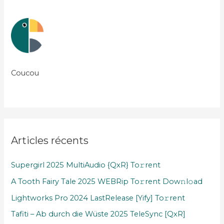
Coucou
Articles récents
Supergirl 2025 MultiAudio {QxR} To𝚛rent
A Tooth Fairy Tale 2025 WEBRip To𝚛rent Dow𝚗l𝚘ad
Lightworks Pro 2024 LastRelease [Yify] To𝚛rent
Tafiti – Ab durch die Wüste 2025 TeleSync [QxR]