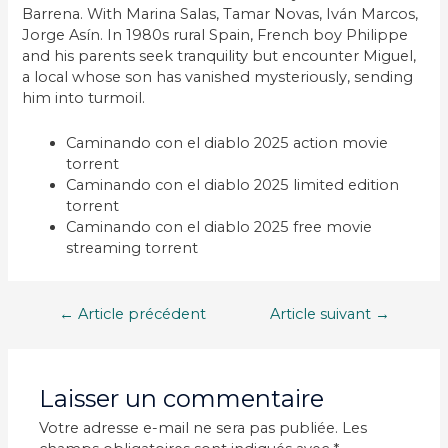
Barrena. With Marina Salas, Tamar Novas, Iván Marcos,
Jorge Asín. In 1980s rural Spain, French boy Philippe
and his parents seek tranquility but encounter Miguel,
a local whose son has vanished mysteriously, sending
him into turmoil.
Caminando con el diablo 2025 action movie
torrent
Caminando con el diablo 2025 limited edition
torrent
Caminando con el diablo 2025 free movie
streaming torrent
Navigation
←
Article précédent
Article suivant
→
de
l’article
Laisser un commentaire
Votre adresse e-mail ne sera pas publiée.
Les