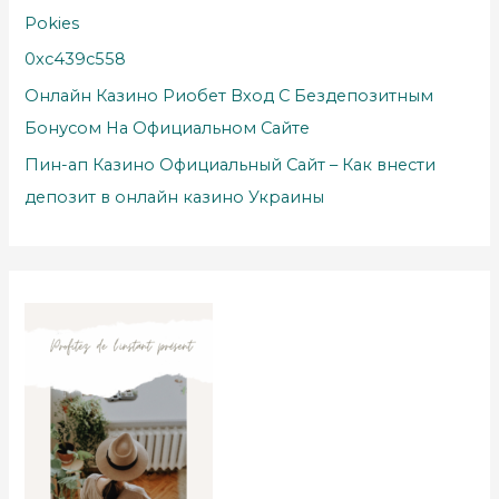
Pokies
0xc439c558
Онлайн Казино Риобет Вход С Бездепозитным
Бонусом На Официальном Сайте
Пин-ап Казино Официальный Сайт – Как внести
депозит в онлайн казино Украины