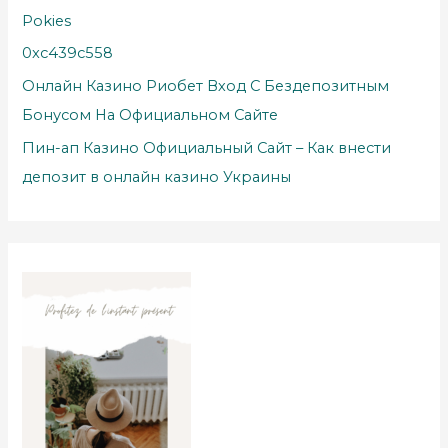
Pokies
0xc439c558
Онлайн Казино Риобет Вход С Бездепозитным
Бонусом На Официальном Сайте
Пин-ап Казино Официальный Сайт – Как внести
депозит в онлайн казино Украины