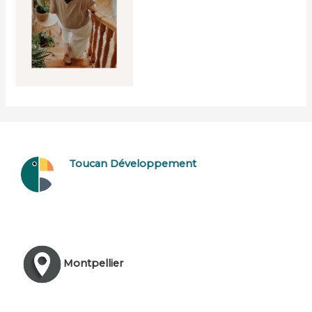
Toucan Développement
Montpellier